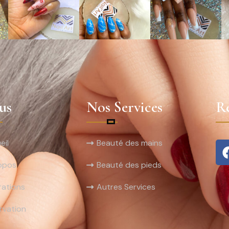
us
Nos Services
Ré
eil
Beauté des mains
opos
Beauté des pieds
rations
Autres Services
rvation