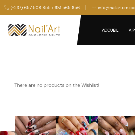
(+237) 657 508 855 / 681 565 656
info@nailartcm.c
ACCUEIL
A 
There are no products on the Wishlist!