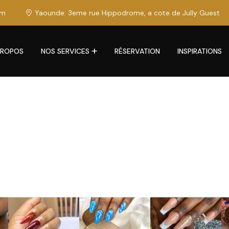
om
Yaounde: 3eme rue Hippodrome, a cote de Jully Guest
PROPOS
NOS SERVICES
RÉSERVATION
INSPIRATIONS