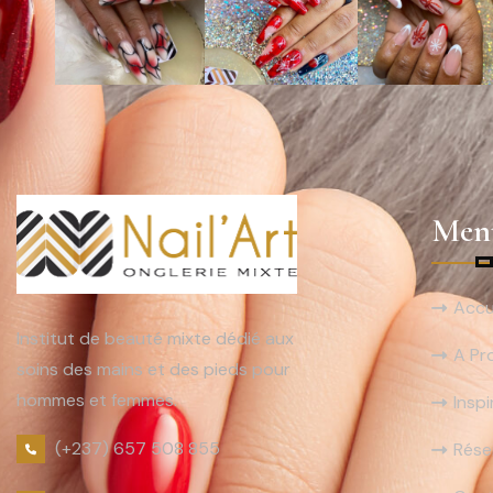
Men
Accu
Institut de beauté mixte dédié aux
A Pr
soins des mains et des pieds pour
hommes et femmes.
Inspi
(+237) 657 508 855
Rése