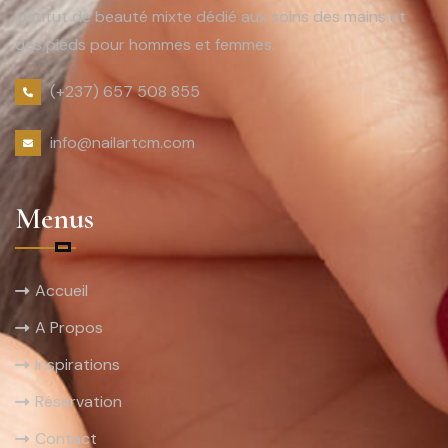
Institut de beauté mixte dédié aux soins des mains et
des pieds pour hommes et femmes.
(+237) 657 508 855
info@nailartcm.com
Menus
Accueil
A Propos
Inspirations
Réservation
Contact