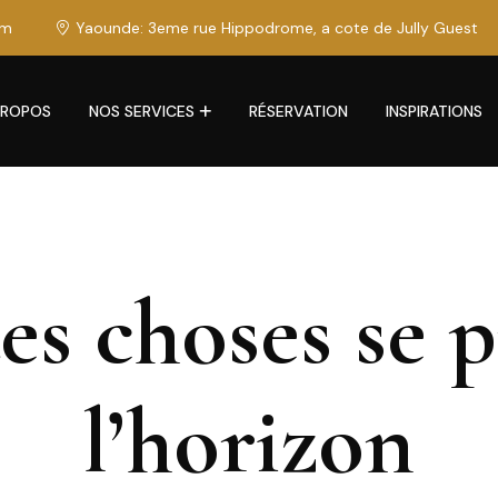
om
Yaounde: 3eme rue Hippodrome, a cote de Jully Guest
PROPOS
NOS SERVICES
RÉSERVATION
INSPIRATIONS
s choses se p
l’horizon