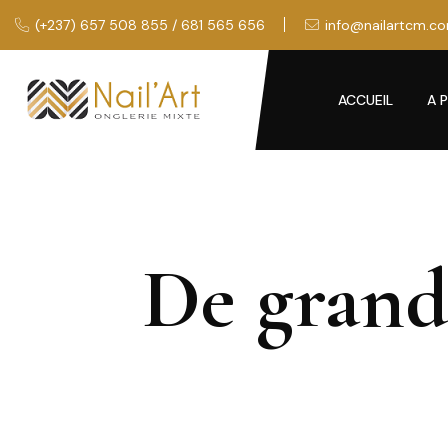
(+237) 657 508 855 / 681 565 656
info@nailartcm.c
ACCUEIL
A 
De grande