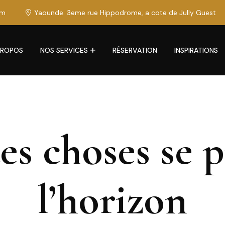
om
Yaounde: 3eme rue Hippodrome, a cote de Jully Guest
PROPOS
NOS SERVICES
RÉSERVATION
INSPIRATIONS
s choses se p
l’horizon