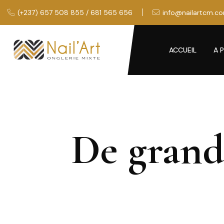
(+237) 657 508 855 / 681 565 656
info@nailartcm.c
ACCUEIL
A 
De grande