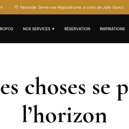
om
Yaounde: 3eme rue Hippodrome, a cote de Jully Guest
PROPOS
NOS SERVICES
RÉSERVATION
INSPIRATIONS
s choses se p
l’horizon