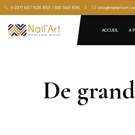
(+237) 657 508 855 / 681 565 656
info@nailartcm.c
ACCUEIL
A 
De grande